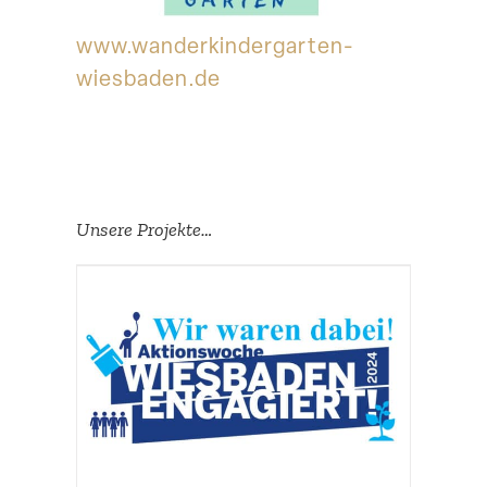
Suche
www​.wander​kin​der​garten​-
wiesbaden​.de
Unsere Projekte…