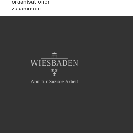
or­ga­ni­sa­tionen
zusammen: