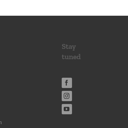
Stay
tuned
n