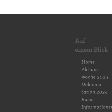
Auf
einem Blick
Home
Aktions­
woche 2025
Dokumen­
tation 2024
Basis-
Informatione