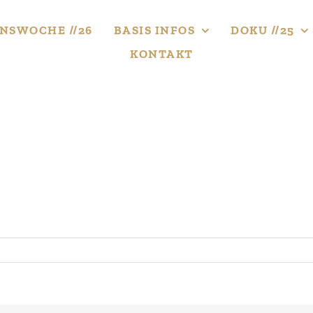
NS­WOCHE //26
BASIS INFOS
DOKU //25
KONTAKT