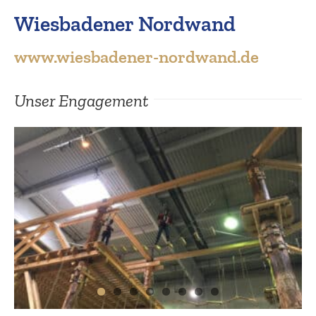
Wiesba­dener Nordwand
Suche
www​.wiesba​dener​-nordwand​.de
Unser Engagement