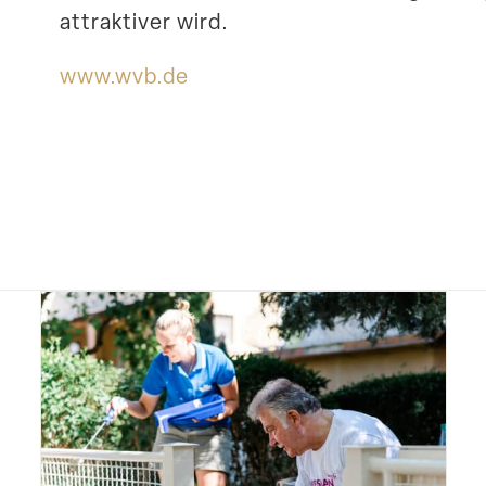
attrak­tiver wird.
www​.wvb​.de