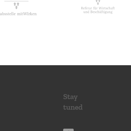
Stay
tuned