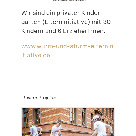
Suche
Wir sind ein privater Kinder­
garten (Eltern­in­itiative) mit 30
Kindern und 6 ErzieherInnen.
www​.wurm​-und​-sturm​-eltern​in​
itiative​.de
Unsere Projekte…