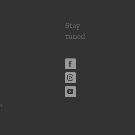
Stay
tuned
n