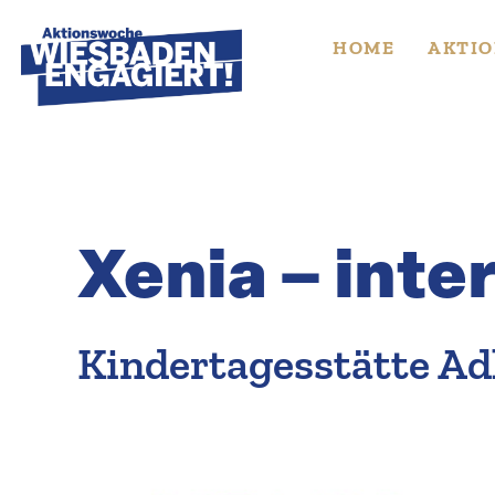
Skip
to
HOME
AKTIO
content
Xenia – inter
Kinder­ta­ges­stätte A