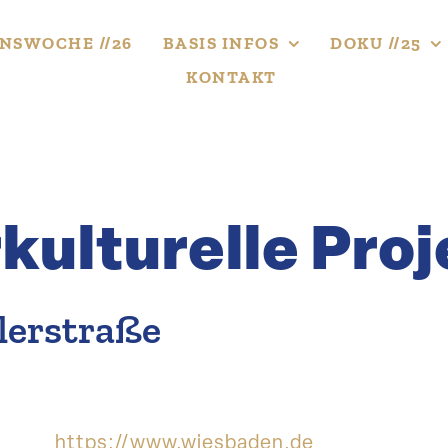
NS­WOCHE //26
BASIS INFOS
DOKU //25
KONTAKT
­kul­tu­relle P
dlerstraße
https://​www​.wiesbaden​.de