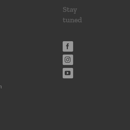
Stay
tuned
n