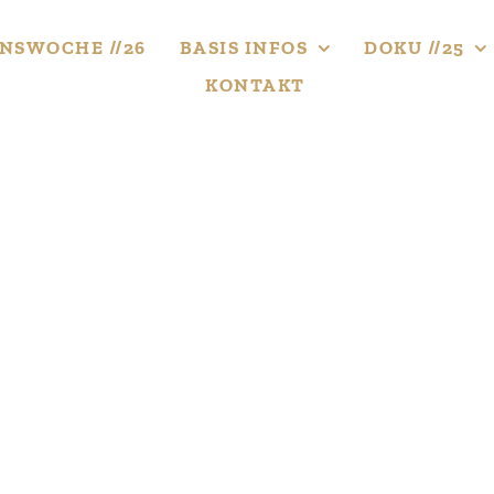
NS­WOCHE //26
BASIS INFOS
DOKU //25
KONTAKT