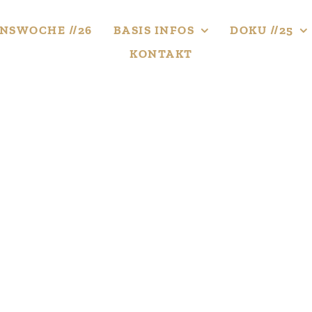
NS­WOCHE //26
BASIS INFOS
DOKU //25
KONTAKT