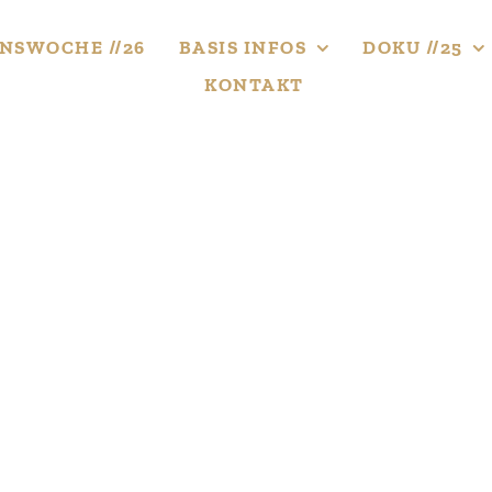
NS­WOCHE //26
BASIS INFOS
DOKU //25
KONTAKT