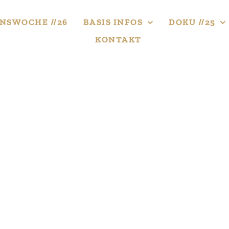
NS­WOCHE //26
BASIS INFOS
DOKU //25
KONTAKT