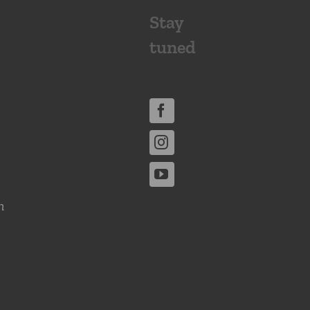
Stay
tuned
n