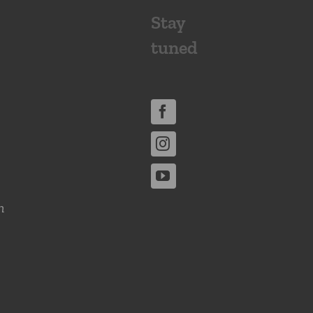
Stay
tuned
n