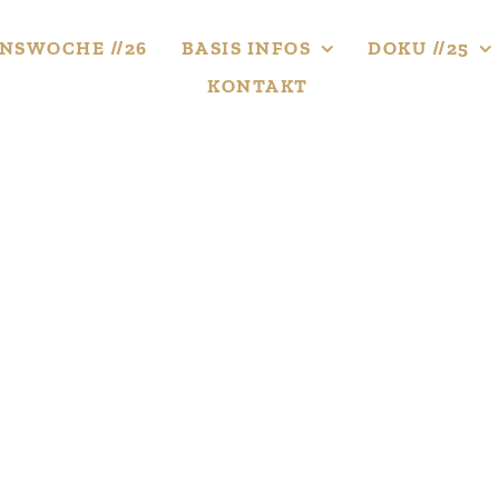
NS­WOCHE //26
BASIS INFOS
DOKU //25
KONTAKT