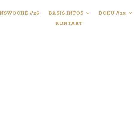
NS­WOCHE //26
BASIS INFOS
DOKU //25
KONTAKT