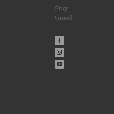
Stay
tuned
n