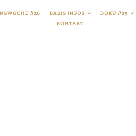
NS­WOCHE //26
BASIS INFOS
DOKU //25
KONTAKT