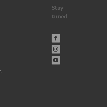
Stay
tuned
n