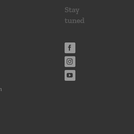
Stay
tuned
n