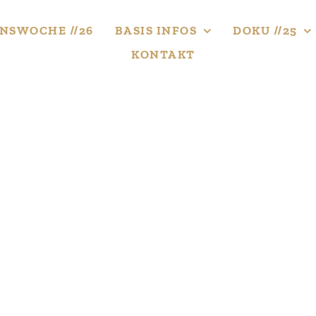
NS­WOCHE //26
BASIS INFOS
DOKU //25
KONTAKT