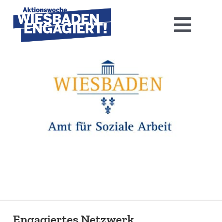
Skip
to
Toggl
content
Navig
Home
Aktions­woche 2026
Basis-Infos
Dokumen­tation 2025
Aktuelles
Kontakt
Engagiertes Netzwerk