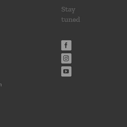
Stay
tuned
n