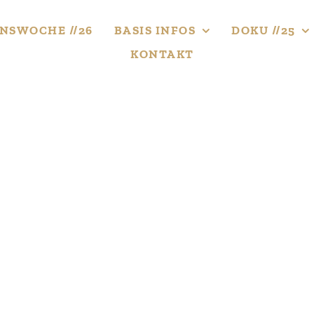
NS­WOCHE //26
BASIS INFOS
DOKU //25
KONTAKT