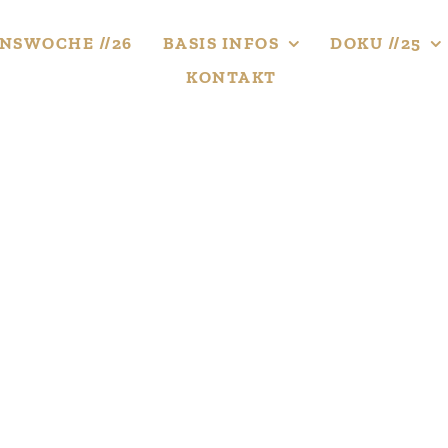
NS­WOCHE //26
BASIS INFOS
DOKU //25
KONTAKT