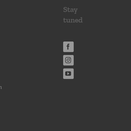
Stay
tuned
n