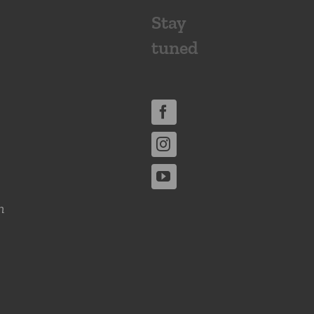
Stay
tuned
n