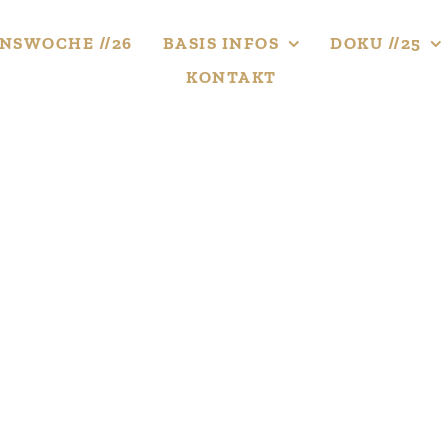
NS­WOCHE //26
BASIS INFOS
DOKU //25
KONTAKT