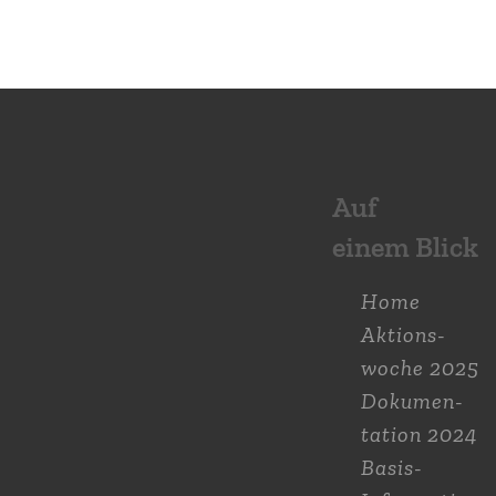
Auf
einem Blick
Home
Aktions­
woche 2025
Dokumen­
tation 2024
Basis-