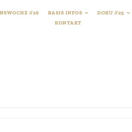
NS­WOCHE //26
BASIS INFOS
DOKU //25
KONTAKT