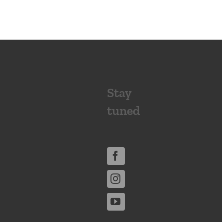
Stay
tuned