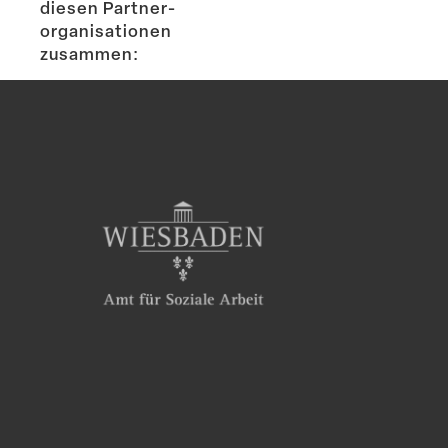
diesen Partner­
or­ga­ni­sa­tionen
zusammen: