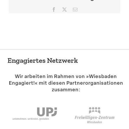
Suche
Facebook
X
E-
Mail
Engagiertes Netzwerk
Wir arbeiten im Rahmen von »Wiesbaden
Engagiert!« mit diesen Partner­or­ga­ni­sa­tionen
zusammen: