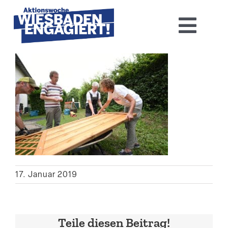
Skip
to
Toggl
content
Navig
Home
Aktions­woche 2026
Basis-Infos
Dokumen­tation 2025
17. Januar 2019
Aktuelles
Kontakt
Teile diesen Beitrag!