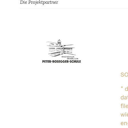
Die Projekt­partner
SO
" 
da
fi
wi
en