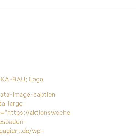
KA-BAU; Logo
data-image-caption
ta-large-
le="https://aktionswoche-
esbaden-
gagiert.de/wp-