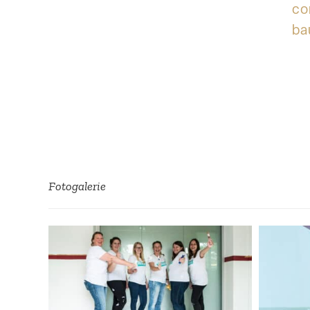
co
ba
Fotoga­lerie