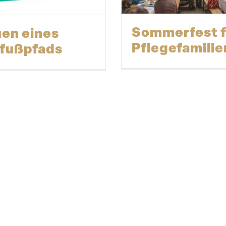
Sommerfest f
en eines
Pflegefamilie
fußpfads
9_Kita_St_Andreas_20190617_mc_002.jpg">