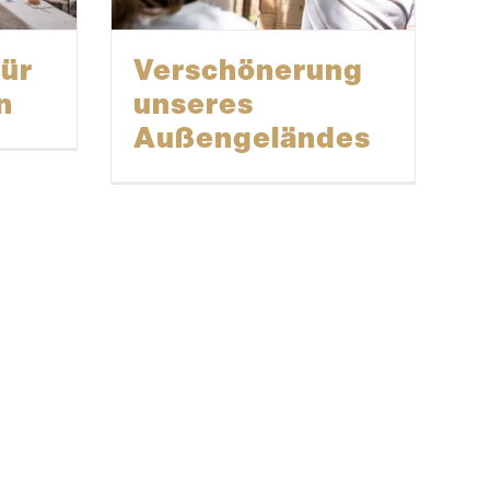
ür
Verschö­nerung
n
unseres
Außengeländes