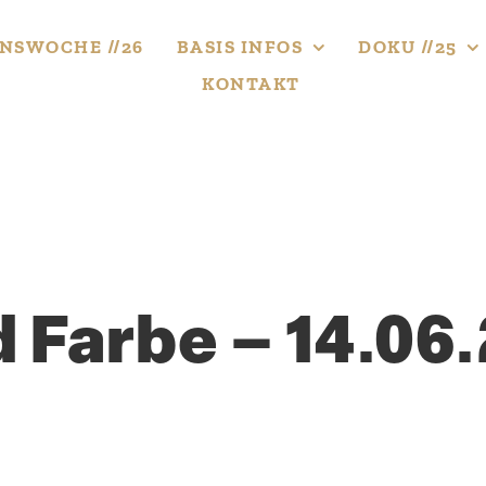
NS­WOCHE //26
BASIS INFOS
DOKU //25
KONTAKT
d Farbe – 14.06