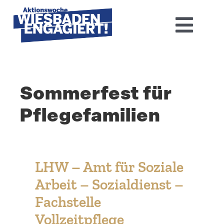
Skip
to
Toggl
content
Navig
Home
Sommerfest für
Aktions­woche 2026
Pflegefamilien
Basis-Infos
Dokumen­tation 2025
LHW – Amt für Soziale
Aktuelles
Arbeit – Sozial­dienst –
Fachstelle
Kontakt
Vollzeitpflege