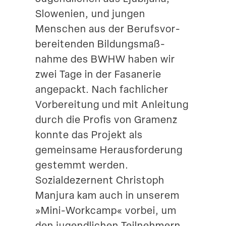
Slowenien, und jungen
Suche
Menschen aus der Berufs­vor­
be­rei­tenden Bildungs­maß­
nahme des BWHW haben wir
zwei Tage in der Fasanerie
angepackt. Nach fachlicher
Vorbe­reitung und mit Anleitung
durch die Profis von Gramenz
konnte das Projekt als
gemeinsame Heraus­for­derung
gestemmt werden.
Sozial­de­zernent Christoph
Manjura kam auch in unserem
»Mini-Workcamp« vorbei, um
den jugend­lichen Teilnehmern