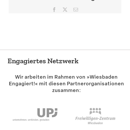
Suche
Facebook
X
E-
Mail
Engagiertes Netzwerk
Wir arbeiten im Rahmen von »Wiesbaden
Engagiert!« mit diesen Partner­or­ga­ni­sa­tionen
zusammen: