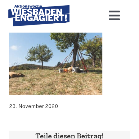
Skip
to
Toggl
content
Navig
Home
Aktions­woche 2026
Basis-Infos
Dokumen­tation 2025
23. November 2020
Aktuelles
Kontakt
Teile diesen Beitrag!