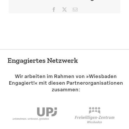
Suche
Facebook
X
E-
Mail
Engagiertes Netzwerk
Wir arbeiten im Rahmen von »Wiesbaden
Engagiert!« mit diesen Partner­or­ga­ni­sa­tionen
zusammen: