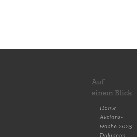
Auf
einem Blick
Home
Aktions­
woche 2025
Dokumen­