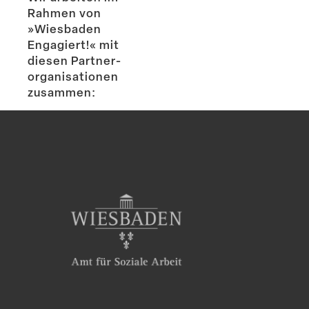
Rahmen von
»Wiesbaden
Engagiert!« mit
diesen Partner­
or­ga­ni­sa­tionen
zusammen: