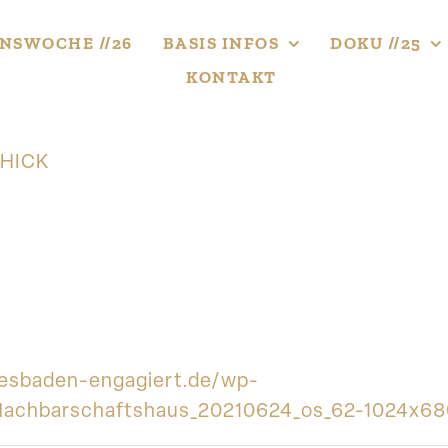
NS­WOCHE //26
BASIS INFOS
DOKU //25
KONTAKT
HICK
wiesbaden-engagiert.de/wp-
achbarschaftshaus_20210624_os_62-1024x68