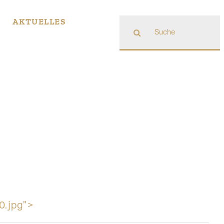
Suche
AKTUELLES
nach:
0.jpg">