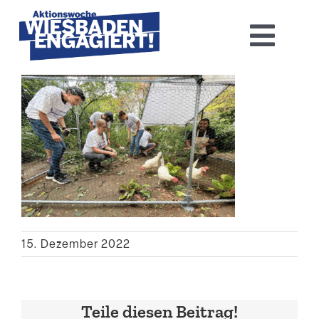
Skip
to
Toggl
content
Navig
Home
Aktions­woche 2026
Basis-Infos
Dokumen­tation 2025
15. Dezember 2022
Aktuelles
Kontakt
Teile diesen Beitrag!