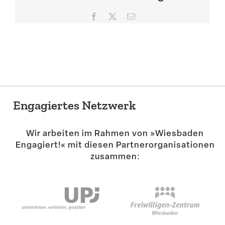
Suche
Facebook
X
E-
Mail
Engagiertes Netzwerk
Wir arbeiten im Rahmen von »Wiesbaden
Engagiert!« mit diesen Partner­or­ga­ni­sa­tionen
zusammen: