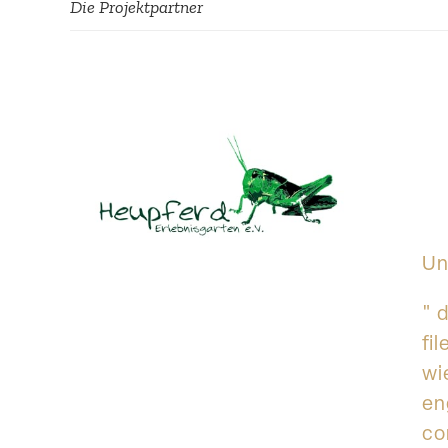
Die Projekt­partner
Un
" 
fi
wi
en
co