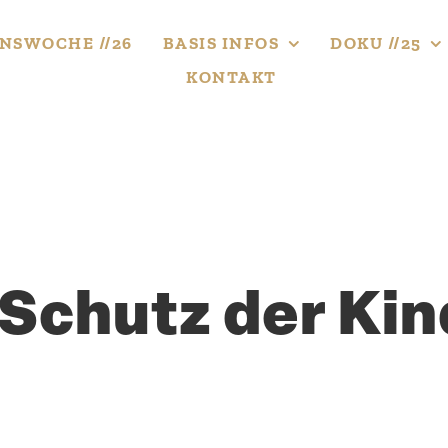
NS­WOCHE //26
BASIS INFOS
DOKU //25
KONTAKT
 Schutz der Kin