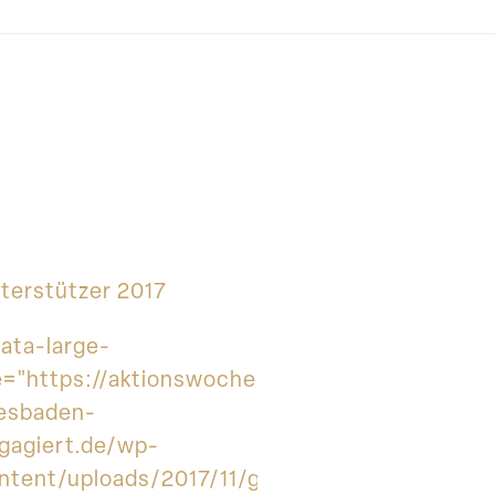
terstützer 2017
data-large-
le="https://aktionswoche-
esbaden-
gagiert.de/wp-
ntent/uploads/2017/11/gww_logo.jpg">