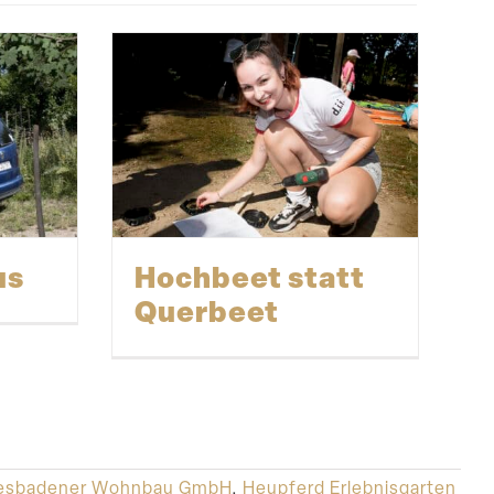
us
Hochbeet statt
Querbeet
sbadener Wohnbau GmbH
,
Heupferd Erlebnisgarten