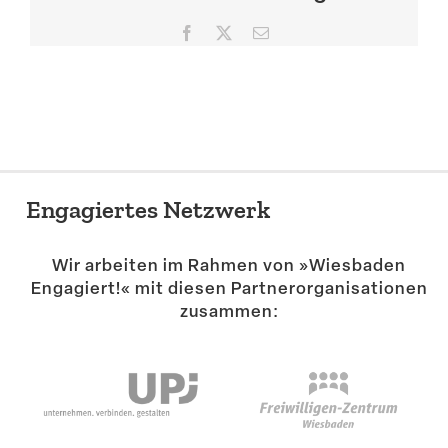
Suche
Facebook
X
E-
Mail
Engagiertes Netzwerk
Wir arbeiten im Rahmen von »Wiesbaden
Engagiert!« mit diesen Partner­or­ga­ni­sa­tionen
zusammen: