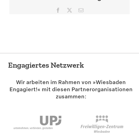
Suche
Facebook
X
E-
Mail
Engagiertes Netzwerk
Wir arbeiten im Rahmen von »Wiesbaden
Engagiert!« mit diesen Partner­or­ga­ni­sa­tionen
zusammen: