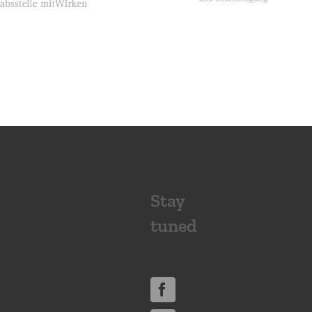
Stay
tuned