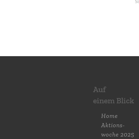
Auf
einem Blick
Home
Aktions­
woche 2025