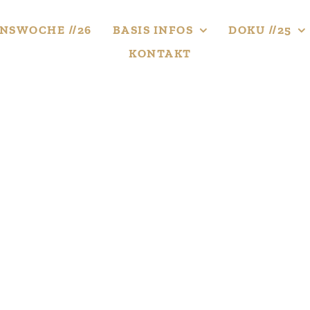
NS­WOCHE //26
BASIS INFOS
DOKU //25
KONTAKT