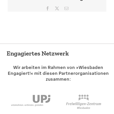
Suche
Facebook
X
E-
Mail
Engagiertes Netzwerk
Wir arbeiten im Rahmen von »Wiesbaden
Engagiert!« mit diesen Partner­or­ga­ni­sa­tionen
zusammen: