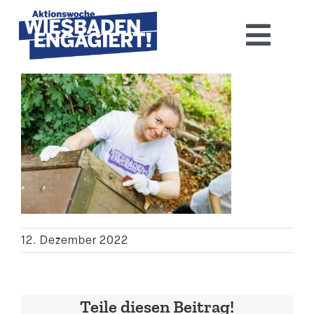
Skip
to
Toggl
content
Navig
Home
Aktions­woche 2026
Basis-Infos
Dokumen­tation 2025
12. Dezember 2022
Aktuelles
Kontakt
Teile diesen Beitrag!