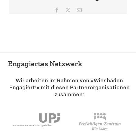
Suche
Facebook
X
E-
Mail
Engagiertes Netzwerk
Wir arbeiten im Rahmen von »Wiesbaden
Engagiert!« mit diesen Partner­or­ga­ni­sa­tionen
zusammen: