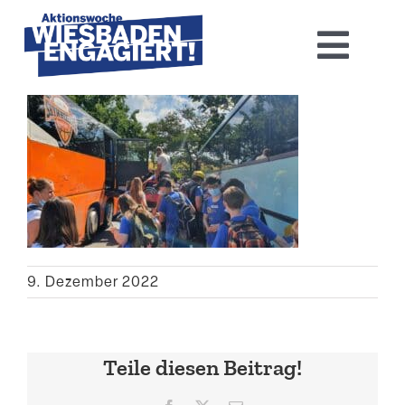
Skip
to
Toggl
content
Navig
Home
Aktions­woche 2026
Basis-Infos
Dokumen­tation 2025
9. Dezember 2022
Aktuelles
Teile diesen Beitrag!
Kontakt