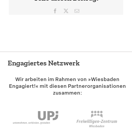
Suche
Facebook
X
E-
Mail
Engagiertes Netzwerk
Wir arbeiten im Rahmen von »Wiesbaden
Engagiert!« mit diesen Partner­or­ga­ni­sa­tionen
zusammen: