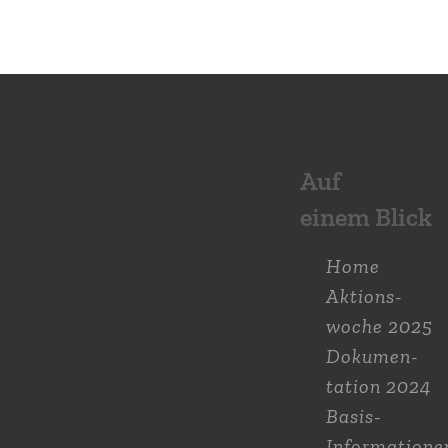
Auf
einem Blick
Home
Aktions­
woche 2025
Dokumen­
tation 2024
Basis-
Informatione