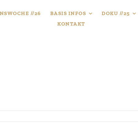
NS­WOCHE //26
BASIS INFOS
DOKU //25
KONTAKT