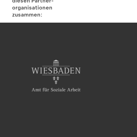
diesen Partner­
or­ga­ni­sa­tionen
zusammen: