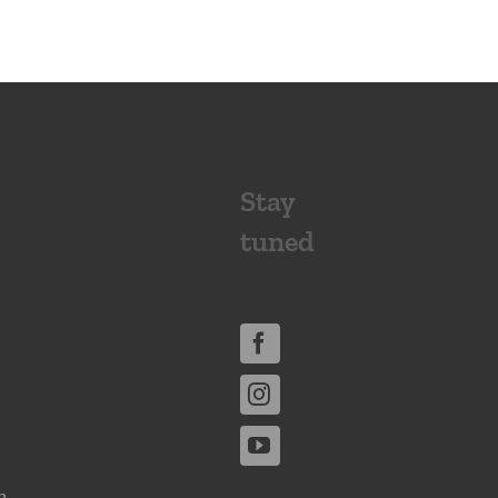
Stay
tuned
n