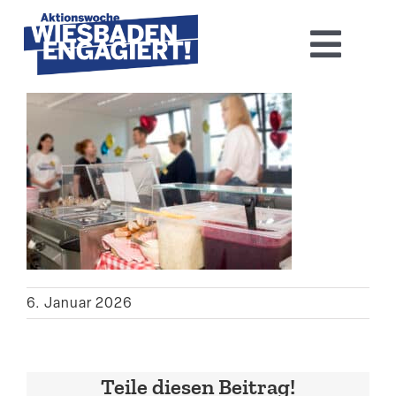
Skip
to
Toggl
content
Navig
Home
Aktions­woche 2026
Basis-Infos
Dokumen­tation 2025
6. Januar 2026
Aktuelles
Kontakt
Teile diesen Beitrag!