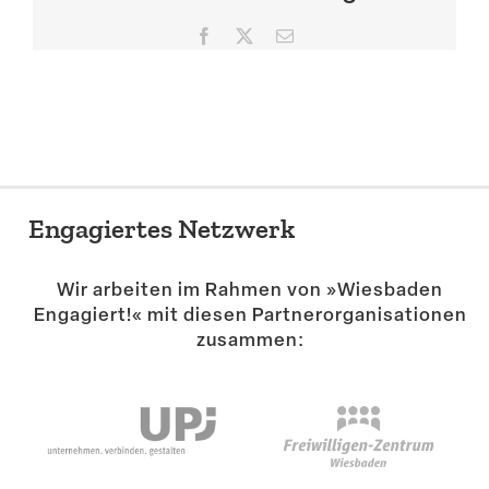
Suche
Facebook
X
E-
Mail
Engagiertes Netzwerk
Wir arbeiten im Rahmen von »Wiesbaden
Engagiert!« mit diesen Partner­or­ga­ni­sa­tionen
zusammen: