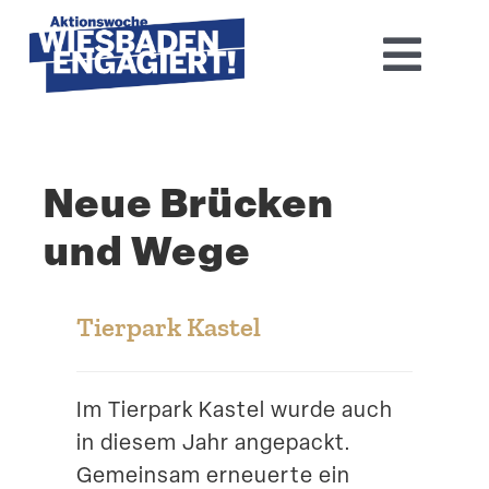
Skip
to
Toggl
content
Navig
Home
Neue Brücken
Aktions­woche 2026
und Wege
Basis-Infos
Dokumen­tation 2025
Tierpark Kastel
Aktuelles
Im Tierpark Kastel wurde auch
in diesem Jahr angepackt.
Kontakt
Gemeinsam erneuerte ein