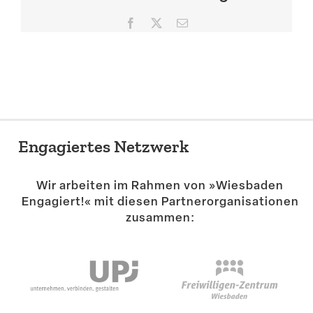
Suche
Facebook
X
E-
Mail
Engagiertes Netzwerk
Wir arbeiten im Rahmen von »Wiesbaden
Engagiert!« mit diesen Partner­or­ga­ni­sa­tionen
zusammen: