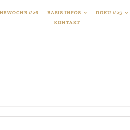
NS­WOCHE //26
BASIS INFOS
DOKU //25
KONTAKT