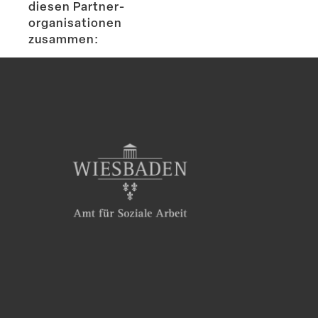
diesen Partner­
or­ga­ni­sa­tionen
zusammen: