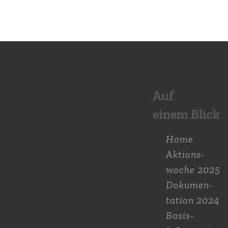
Auf
einem Blick
Home
Aktions­
woche 2025
Dokumen­
tation 2024
Basis-