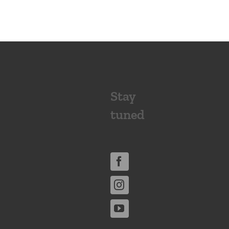
Stay
tuned