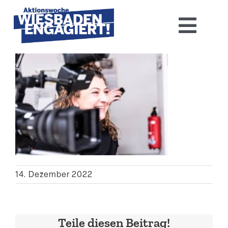
Skip
to
Toggl
content
Navig
Home
Aktions­woche 2026
Basis-Infos
Dokumen­tation 2025
14. Dezember 2022
Aktuelles
Kontakt
Teile diesen Beitrag!