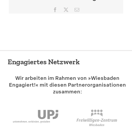
Suche
Facebook
X
E-
Mail
Engagiertes Netzwerk
Wir arbeiten im Rahmen von »Wiesbaden
Engagiert!« mit diesen Partner­or­ga­ni­sa­tionen
zusammen: