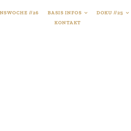
NS­WOCHE //26
BASIS INFOS
DOKU //25
KONTAKT