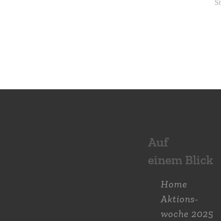
Auf
einem Blick
Home
Aktions­
woche 2025