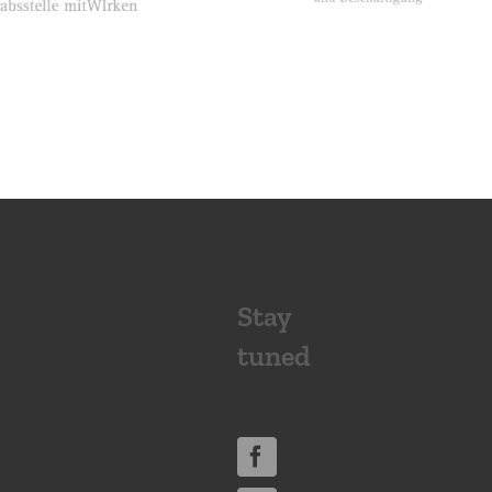
Stay
tuned