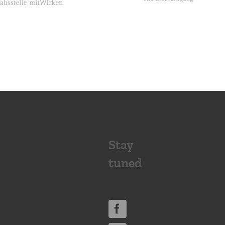
Stay
tuned