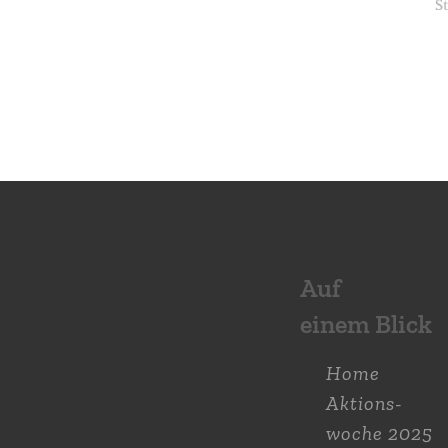
Auf
einem Blick
Home
Aktions­
woche 2025