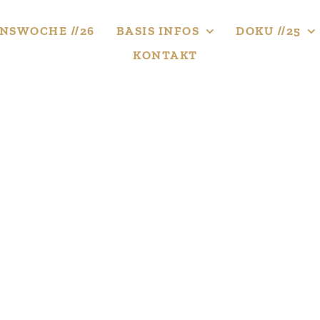
NS­WOCHE //26
BASIS INFOS
DOKU //25
KONTAKT