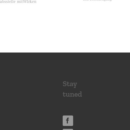
Stay
tuned