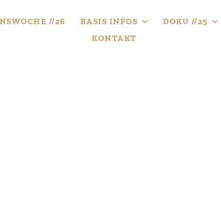
NS­WOCHE //26
BASIS INFOS
DOKU //25
KONTAKT