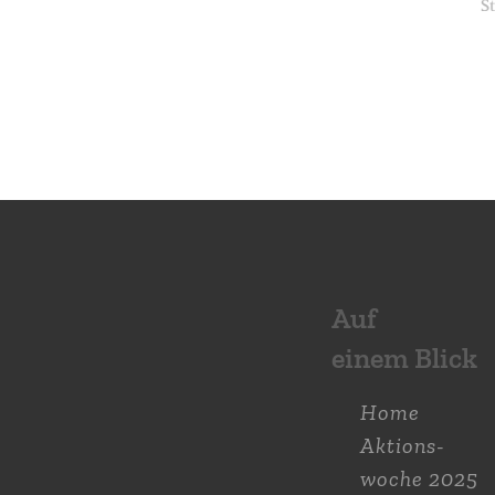
Auf
einem Blick
Home
Aktions­
woche 2025