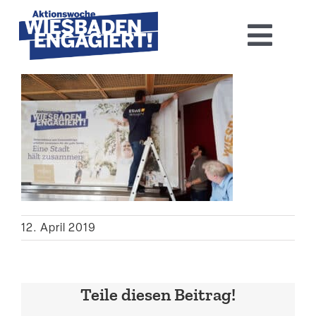
Skip
to
Toggl
content
Navig
Home
Aktions­woche 2026
Basis-Infos
Dokumen­tation 2025
12. April 2019
Aktuelles
Teile diesen Beitrag!
Kontakt