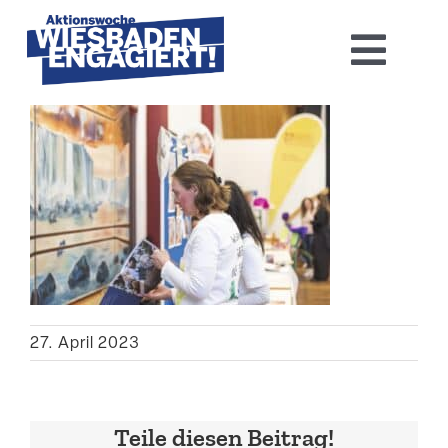
Skip
to
Toggl
content
Navig
Home
Aktions­woche 2026
Basis-Infos
Dokumen­tation 2025
27. April 2023
Aktuelles
Kontakt
Teile diesen Beitrag!