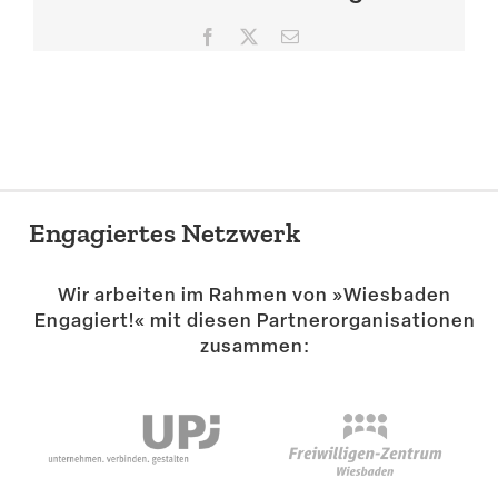
Suche
Facebook
X
E-
Mail
Engagiertes Netzwerk
Wir arbeiten im Rahmen von »Wiesbaden
Engagiert!« mit diesen Partner­or­ga­ni­sa­tionen
zusammen: