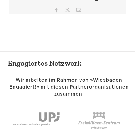
Suche
Facebook
X
E-
Mail
Engagiertes Netzwerk
Wir arbeiten im Rahmen von »Wiesbaden
Engagiert!« mit diesen Partner­or­ga­ni­sa­tionen
zusammen: