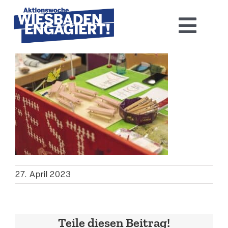
Skip
to
Toggl
content
Navig
Home
Aktions­woche 2026
Basis-Infos
Dokumen­tation 2025
27. April 2023
Aktuelles
Kontakt
Teile diesen Beitrag!