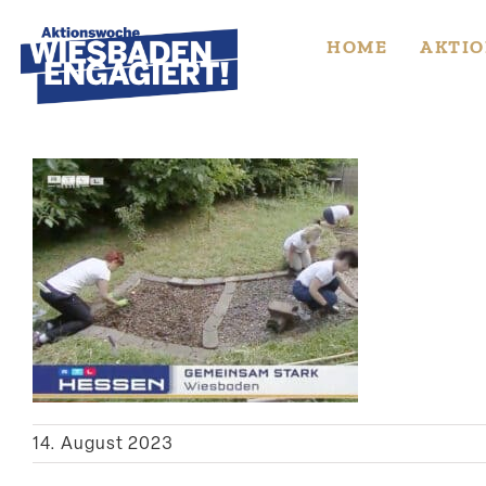
Skip
to
HOME
AKTIO
content
14. August 2023