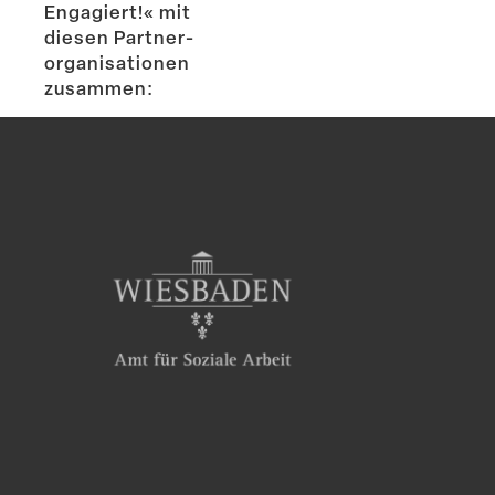
Engagiert!« mit
diesen Partner­
or­ga­ni­sa­tionen
zusammen: