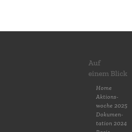
Auf
einem Blick
Home
Aktions­
woche 2025
Dokumen­
tation 2024
Basis-