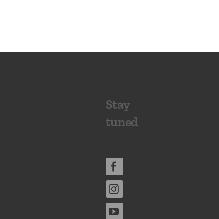
Stay
tuned