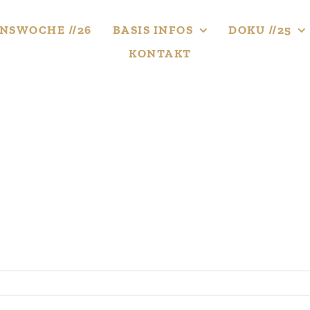
NS­WOCHE //26
BASIS INFOS
DOKU //25
KONTAKT