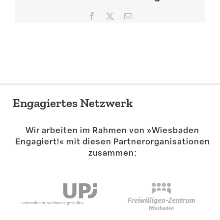
Suche
Facebook
X
E-
Mail
Engagiertes Netzwerk
Wir arbeiten im Rahmen von »Wiesbaden
Engagiert!« mit diesen Partner­or­ga­ni­sa­tionen
zusammen: