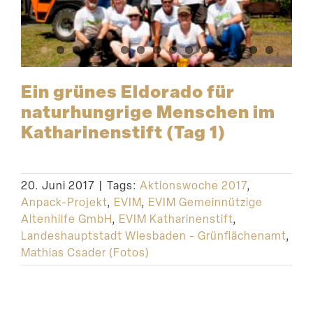
Ein grünes Eldorado für
natur­hungrige Menschen im
Katha­ri­nen­stift (Tag 1)
20. Juni 2017
|
Tags:
Aktionswoche 2017
,
Anpack-Projekt
,
EVIM
,
EVIM Gemeinnützige
Altenhilfe GmbH
,
EVIM Katharinenstift
,
Landeshauptstadt Wiesbaden - Grünflächenamt
,
Mathias Csader (Fotos)